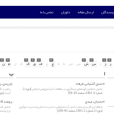
ویسندگان
ارسال مقاله
داوران
تماس با ما
2
5
2
3
1
6
2
1
1
3
ر
ز
ژ
س
ش
ص
ض
ط
ظ
ع
غ
ف
ق
ک
گ
ل
م
ن
ا
ب
احمدی آشتیانی، فرهاد
بایزیدی، 
تحلیل انتقادی گونه‌های مبناگروی در مطالعات آینده‌پژوهی اسلامی
[دوره 1،
راهبرد نگ
شماره 3، 1401، صفحه 25-56]
آینده
[دوره 1، شماره 2، 1401
احمدیان، مهدی
برومند کا
هم‌افزایی کاربردی میان دانش آینده‌پژوهی، مدیریت دانش و مدیریت نوآوری
تحلیل لایه
[دوره 1، شماره 1، 1401، صفحه 91-108]
تراریخته‌ه