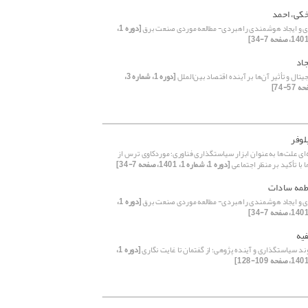
خکی، احمد
ری و ایجاد هوشمندی راهبردی- مطالعه موردی صنعت برق
[دوره 1،
اد
یتال و تأثیر آن‌ها بر آینده اقتصاد بین‌الملل
[دوره 1، شماره 3،
یلوفر
‌ای علت‌ها به‌عنوان ابزار سیاستگذاری فناوری؛ موردکاوی ترس از
ا با تأکید بر منظر اجتماعی
[دوره 1، شماره 1، 1401، صفحه 7-34]
طمه سادات
ری و ایجاد هوشمندی راهبردی- مطالعه موردی صنعت برق
[دوره 1،
یه
د سیاستگذاری و آینده پژوهی؛ از گفتمان تا غایت نگاری
[دوره 1،