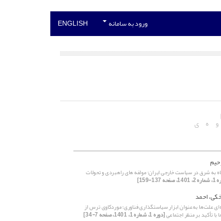
ورود به سامانه
ENGLISH
و
ه
ی
رحیم
اه به شرق در سیاست خارجی ایران؛ مولفه های راهبردی و تحولات
، صفحه 137-159]
خکی، احمد
‌ای علت‌ها به‌عنوان ابزار سیاستگذاری فناوری؛ موردکاوی ترس از
ا با تأکید بر منظر اجتماعی
[دوره 1، شماره 1، 1401، صفحه 7-34]