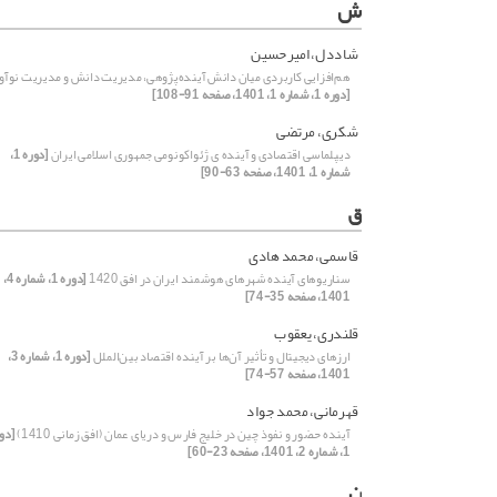
ش
شاددل، امیرحسین
هم‌افزایی کاربردی میان دانش آینده‌پژوهی، مدیریت دانش و مدیریت نوآو
[دوره 1، شماره 1، 1401، صفحه 91-108]
شکری، مرتضی
دیپلماسی اقتصادی و آینده ی ژئواکونومی جمهوری اسلامی ایران
[دوره 1،
شماره 1، 1401، صفحه 63-90]
ق
قاسمی، محمد هادی
سناریوهای آینده شهرهای هوشمند ایران در افق 1420
[دوره 1، شماره 4،
1401، صفحه 35-74]
قلندری، یعقوب
ارزهای دیجیتال و تأثیر آن‌ها بر آینده اقتصاد بین‌الملل
[دوره 1، شماره 3،
1401، صفحه 57-74]
قهرمانی، محمد جواد
آینده حضور و نفوذ چین در خلیج فارس و دریای عمان (افق زمانی 1410)
[دو
1، شماره 2، 1401، صفحه 23-60]
ن