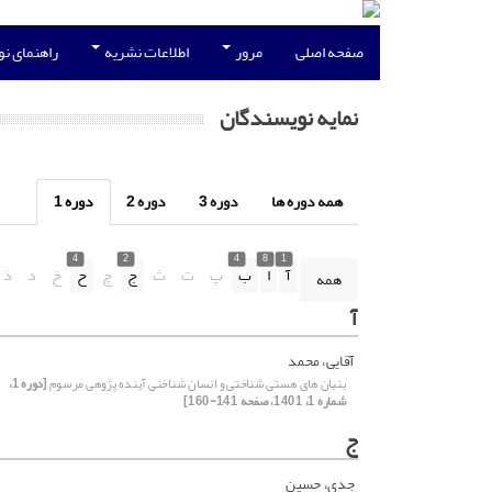
صفحه اصلی
مرور
اطلاعات نشریه
راهنمای ن
نمایه نویسندگان
همه دوره ها
دوره 3
دوره 2
دوره 1
4
2
4
8
1
آ
ا
ب
پ
ت
ث
ج
چ
ح
خ
د
ذ
همه
آ
آقایی، محمد
بنیان های هستی شناختی و انسان شناختی آینده پژوهی مرسوم
[دوره 1،
شماره 1، 1401، صفحه 141-160]
ج
جدی، حسین