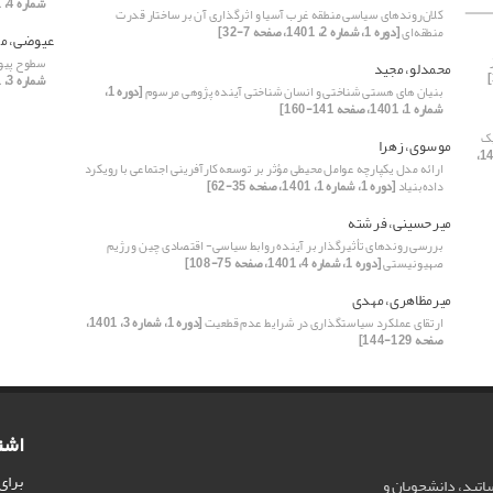
شماره 4، 1401، صفحه 7-34]
کلان‌روندهای سیاسی منطقه غرب آسیا و اثرگذاری آن بر ساختار قدرت
منطقه‌ای
[دوره 1، شماره 2، 1401، صفحه 7-32]
عیوضی، م
سطوح پیون
محمدلو، مجید
شماره 3، 1401، صفحه 109-128]
بنیان های هستی شناختی و انسان شناختی آینده پژوهی مرسوم
[دوره 1،
شماره 1، 1401، صفحه 141-160]
یک
موسوی، زهرا
[دوره 1، شماره 1، 1401،
ارائه مدل یکپارچه عوامل محیطی مؤثر بر توسعه کارآفرینی اجتماعی با رویکرد
داده‌بنیاد
[دوره 1، شماره 1، 1401، صفحه 35-62]
میرحسینی، فرشته
بررسی روندهای تأثیرگذار بر آینده روابط سیاسی- اقتصادی چین و رژیم
صهیونیستی
[دوره 1، شماره 4، 1401، صفحه 75-108]
میرمظاهری، مهدی
ارتقای عملکرد سیاست‎گذاری در شرایط عدم قطعیت
[دوره 1، شماره 3، 1401،
صفحه 129-144]
اشت
برای
ساتید، دانشجویان و