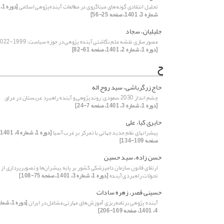
تحلیل انتقادی گونه‌های مبناگروی در مطالعات آینده‌پژوهی اسلامی
[دوره 1،
شماره 3، 1401، صفحه 25-56]
جلیلیان، سجاد
مصورسازی نقشه علم نگاشتی آینده پژوهی در حوزه سیاست: 1999-2022
[دوره 1، شماره 2، 1401، صفحه 61-82]
ح
حاج زرگرباشی، سید روح اله
چشم انداز 2030 سعودی: روندپژوهی و آینده راهبرد عربستان در عراق
[دوره 1، شماره 3، 1401، صفحه 7-24]
حایری کیا، علی
پیشرانهای نظم جدید جهانی با تمرکز بر غرب آسیا
[د
صفحه 109-134]
حسن زاده، سید حسین
ارتقای قانون سازمان دامپزشکی کشور بر پایه پیشران‌ها و تصویرپردازی از
تحولات راهبردی آینده
[دوره 1، شماره 3، 1401، صفحه 75-108]
حسینی قصر، زهره سادات
آینده ‌پژوهی برنامه‌ریزی آموزش‌های مهارتی مشاغل در ایران
[دوره 1، شم
4، 1401، صفحه 169-206]