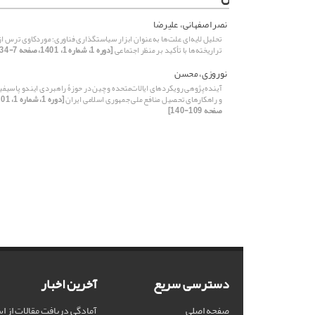
نصر اصفهانی، علیرضا
تحلیل لایه‌ای علت‌ها به‌عنوان ابزار سیاستگذاری فناوری؛ موردکاوی ترس از
تراریخته‌ها با تأکید بر منظر اجتماعی
[دوره 1، شماره 1، 1401، صفحه 7-34]
نوروزی، محسن
آینده‌پژوهی رویکردهای ایالات‌متحده و چین در حوزۀ راهبردی ایندو پاسیف
و راهکارهای تحصیل منافع ملی جمهوری اسلامی ایران
صفحه 109-140]
دسترسی سریع
آخرین اخبار
صفحه اصلی
آمادگی دریافت مقالات از ا