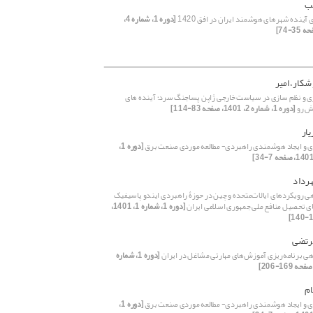
نب
آینده شهرهای هوشمند ایران در افق 1420
[دوره 1، شماره 4،
کار، امیر
ی و نظم سازی در سیاست خارجی ژاپن پساجنگ سرد؛ آینده های
ش رو
[دوره 1، شماره 2، 1401، صفحه 83-114]
یار
ری و ایجاد هوشمندی راهبردی- مطالعه موردی صنعت برق
[دوره 1،
هرداد
هی رویکردهای ایالات‌متحده و چین در حوزۀ راهبردی ایندو پاسیفیک
ای تحصیل منافع ملی جمهوری اسلامی ایران
[دوره 1، شماره 1، 1401،
مرتضی
وهی برنامه‌ریزی آموزش‌های مهارتی مشاغل در ایران
[دوره 1، شماره
ام
ری و ایجاد هوشمندی راهبردی- مطالعه موردی صنعت برق
[دوره 1،