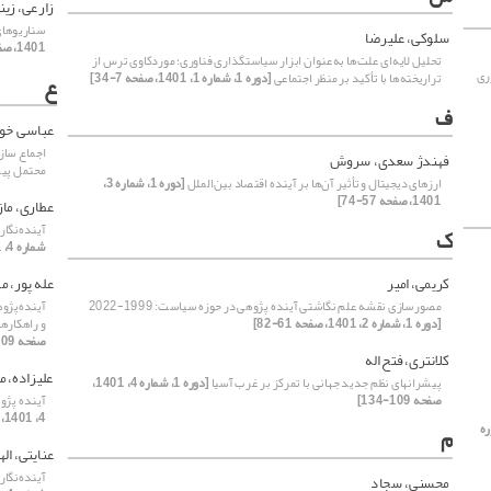
زارعی، زی
سناریوهای 
سلوکی، علیرضا
1401، صفحه 35-74]
تحلیل لایه‌ای علت‌ها به‌عنوان ابزار سیاستگذاری فناوری؛ موردکاوی ترس از
ری
تراریخته‌ها با تأکید بر منظر اجتماعی
[دوره 1، شماره 1، 1401، صفحه 7-34]
ع
ف
عباسی خوش
اجماع ساز
فهندژ سعدی، سروش
محتمل پی
ارزهای دیجیتال و تأثیر آن‌ها بر آینده اقتصاد بین‌الملل
[دوره 1، شماره 3،
1401، صفحه 57-74]
عطاری، ماز
آینده‌نگا
ک
شماره 4، 1401، صفحه 7-34]
کریمی، امیر
عله پور، م
مصورسازی نقشه علم نگاشتی آینده پژوهی در حوزه سیاست: 1999-2022
آینده‌پژو
[دوره 1، شماره 2، 1401، صفحه 61-82]
و راهکاره
صفحه 109-140]
کلانتری، فتح اله
علیزاده، 
پیشرانهای نظم جدید جهانی با تمرکز بر غرب آسیا
[دوره 1، شماره 4، 1401،
صفحه 109-134]
آینده ‌پژ
4، 1401، صفحه 169-206]
ره
م
عنایتی، اله
آینده‌نگا
محسنی، سجاد