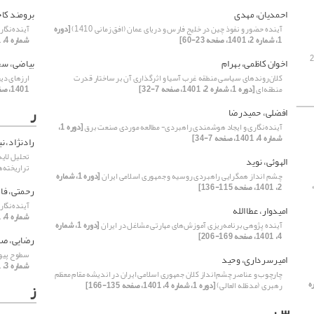
احمدیان، مهدی
برومند کا
آینده حضور و نفوذ چین در خلیج فارس و دریای عمان (افق زمانی 1410)
[دوره
آینده‌نگا
1، شماره 2، 1401، صفحه 23-60]
شماره 4، 1401، صفحه 7-34]
اخوان کاظمی، بهرام
بیاضی، سج
کلان‌روندهای سیاسی منطقه غرب آسیا و اثرگذاری آن بر ساختار قدرت
ارزهای دیج
منطقه‌ای
[دوره 1، شماره 2، 1401، صفحه 7-32]
1401، صفحه 57-74]
ر
افضلی، حمیدرضا
آینده‌نگاری و ایجاد هوشمندی راهبردی- مطالعه موردی صنعت برق
[دوره 1،
شماره 4، 1401، صفحه 7-34]
رادنژاد، ن
تحلیل لایه
الهوئی، نوید
تراریخته‌ه
چشم انداز همگرایی راهبردی روسیه و جمهوری اسلامی ایران
[دوره 1، شماره
وره 1، شماره 4، 1401،
2، 1401، صفحه 115-136]
رحمتی، فا
آینده‌نگا
امیدوار، عطا الله
شماره 4، 1401، صفحه 7-34]
آینده ‌پژوهی برنامه‌ریزی آموزش‌های مهارتی مشاغل در ایران
[دوره 1، شماره
4، 1401، صفحه 169-206]
رضایی، صف
سطوح پیون
امیرسرداری، وحید
شماره 3، 1401، صفحه 109-128]
چارچوب و عناصر چشم‌انداز کلان جمهوری اسلامی ایران در اندیشه مقام معظم
اره
رهبری (مدظله العالی)
[دوره 1، شماره 4، 1401، صفحه 135-166]
ز
س