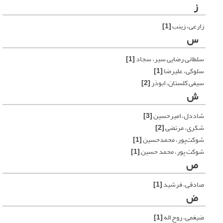
ز
زارعی، زینب
[1]
س
سلطانی رضایی سیر، سجاد
[1]
سلوکی، علیرضا
[1]
سیفی کلستان، ابوذر
[2]
ش
شاددل، امیرحسین
[3]
شکری، مرتضی
[2]
شوکت‌پور، محمدحسین
[1]
شوکت پور، محمد حسین
[1]
ص
صادقی، فرشید
[1]
ض
ضیغمی، روح اله
[1]