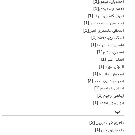
احمدیان، مهدی
[2]
احمدیان، مهدی
[1]
اخوان کاظمی، بهرام
[1]
ادیب مهر، محمد ناصر
[1]
اسحقی چالشتری، امیر
[1]
اسکندری، محمد
[1]
افضلی، حمیدرضا
[1]
افطاری، بهنام
[1]
اقبالی، علی
[1]
الهوئی، نوید
[1]
امیدوار، عطا الله
[1]
امیرسرداری، وحید
[2]
ایجابی، ابراهیم
[1]
ایلغمی، رحیم
[1]
ایوبی پور، محمد
[1]
ب
باهری ضیا، فرزین
[2]
بایزیدی، رحیم
[1]