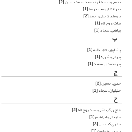
بدیعی خمسه فرد، سید محمد حسین
[2]
بذرافشان، محمدرضا
[1]
برومند کاخکی، احمد
[2]
بیات، روح اله
[1]
بیاضی، سجاد
[1]
پ
پاشاپور، حجت الله
[1]
پیرانی، شهره
[1]
پیرمحمدی، سعید
[1]
ج
جدی، حسین
[2]
جلیلیان، سجاد
[1]
ح
حاج زرگرباشی، سید روح اله
[2]
حاجیانی، ابراهیم
[1]
حایری کیا، علی
[3]
حریری، همایون
[1]