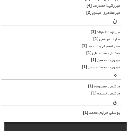
میرزائی، احمدرضا
[4]
میرمظاهری، مهدی
[2]
ن
نبی لو، عظیم اله
[1]
نثاری، مرتضی
[1]
نصر اصفهانی، علیرضا
[1]
نقدعلی، محمدعلی
[1]
نوروزی، محسن
[1]
نوروزی، محمد حسین
[1]
ه
هاشمی، معصومه
[1]
هاشمی، نسیبه
[1]
ی
یوسفی خرایم، محمد
[1]