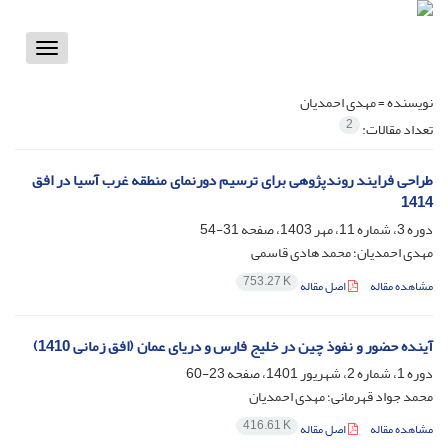
Toggle
vigation
نویسنده =
مهدی احمدیان
2
تعداد مقالات:
طراحی فرایند روندپژوهی برای ترسیم دورنمای منطقه غرب آسیا در افق
1414
دوره 3، شماره 11، مهر 1403، صفحه
31-54
مهدی احمدیان؛ محمد هادی قاسمی
753.27 K
مشاهده مقاله
اصل مقاله
آینده حضور و نفوذ چین در خلیج فارس و دریای عمان (افق زمانی 1410)
دوره 1، شماره 2، شهریور 1401، صفحه
23-60
محمد جواد قهرمانی؛ مهدی احمدیان
416.61 K
مشاهده مقاله
اصل مقاله