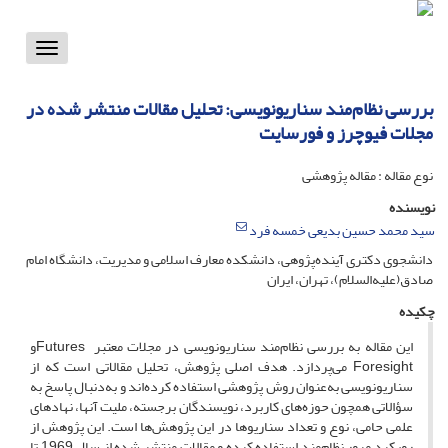
Toggle
vigation
بررسی نظام‌مند سناریونویسی: تحلیل مقالات منتشر شده در
مجلات فیوچرز و فورسایت
نوع مقاله : مقاله پژوهشی
نویسنده
سید محمد حسین بدیعی خمسه فرد
دانشجوی دکتری آینده‌پژوهی، دانشکده معارف‌ اسلامی و مدیریت، دانشگاه امام
صادق(علیه‌السلام)، تهران، ایران
چکیده
این مقاله به بررسی نظام‌مند سناریونویسی در مجلات معتبر
Futuresو
Foresight می‌پردازد. هدف اصلی پژوهش، تحلیل مقالاتی است که از
سناریونویسی به‌عنوان روش پژوهشی استفاده کرده‌اند و به‌دنبال پاسخ به
سؤالاتی همچون حوزه‌های کاربرد، نویسندگان برجسته، ملیت آنها، نهادهای
علمی حامی، نوع و تعداد سناریوها در این پژوهش‌ها است. این پژوهش از
رویکرد مرور نظام‌مند استفاده کرده و مقالات منتشر شده از سال 1969 تا