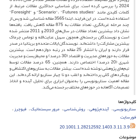
2024 را بررسی کرده است. برای شناسایی حداکثری مقالات مرتبط، از
کلمات کلیدی مانند "Scenario"، "Futures studies" و "Foresight"
استفاده شده است. در این فرایند، ابتدا 3565 مقاله شناسایی شد و پس از
چند مرحله غربالگری، تعداد مقالات به 875 مقاله کاهش یافت. یافته‌ها
نشان داد بیشترین تعداد مقالات در سال‌های 2010 و 2011 منتشر شده
است و نویسندگان برجسته‌ای همچون سهیل عنایت‌الله و توماس چرماک
بیشترین مشارکت را داشته‌اند. نویسندگان ایالات متحده و بریتانیا در صدر
قرار دارند و ایران با انتشار 25 مقاله در رتبه دوازدهم است. بیشترین
مقالات به حوزه‌های مدیریت و اقتصاد (30 درصد) و محیط‌زیست و مدیریت
شهری (20 درصد) اختصاص دارند. همچنین، 65 درصد مقالات توسط
تیم‌های پژوهشی نوشته شده است. بیشتر مقالات به سناریوهای اکتشافی و
رویکردهای کمّی پرداخته‌اند و اغلب دو تا چهار سناریو ارائه کرده‌اند. این
مقاله اهمیت سناریونویسی را به‌عنوان ابزاری برای تحلیل آینده و اتخاذ
تصمیمات آگاهانه در حوزه‌های مختلف برجسته می‌کند.
کلیدواژه‌ها
سناریونویسی
آینده‌پژوهی
روش‌شناسی
مرور سیستماتیک
فیوچرز
فورسایت
20.1001.1.28212592.1403.3.11.3.9
موضوعات