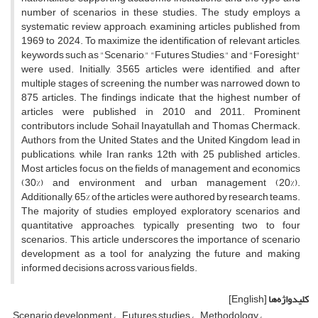
number of scenarios in these studies. The study employs a
systematic review approach, examining articles published from
1969 to 2024. To maximize the identification of relevant articles,
keywords such as "Scenario," "Futures Studies," and "Foresight"
were used. Initially, 3,565 articles were identified, and after
multiple stages of screening, the number was narrowed down to
875 articles. The findings indicate that the highest number of
articles were published in 2010 and 2011. Prominent
contributors include Sohail Inayatullah and Thomas Chermack.
Authors from the United States and the United Kingdom lead in
publications, while Iran ranks 12th with 25 published articles.
Most articles focus on the fields of management and economics
(30%) and environment and urban management (20%).
Additionally, 65% of the articles were authored by research teams.
The majority of studies employed exploratory scenarios and
quantitative approaches, typically presenting two to four
scenarios. This article underscores the importance of scenario
development as a tool for analyzing the future and making
informed decisions across various fields.
کلیدواژه‌ها
[English]
Scenario development
Futures studies
Methodology