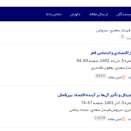
ویسندگان
ارسال مقاله
داوران
تماس با ما
فهندژ سعدی، سروش
2
ات:
 اقتصادی و اجتماعی قطر
69-94
دژسعدی؛ یعقوب قلندری
843 K
ه
اصل مقاله
یتال و تأثیر آن‌ها بر آینده اقتصاد بین‌الملل
57-74
دری؛ سروش فهندژ سعدی؛ سجاد بیاضی
1.02 M
ه
اصل مقاله