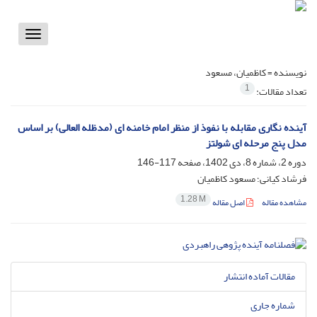
Toggle
vigation
نویسنده =
کاظمیان، مسعود
1
تعداد مقالات:
آینده نگاری مقابله با نفوذ از منظر امام خامنه ای (مدظله العالی) بر اساس
مدل پنج مرحله ای شولتز
دوره 2، شماره 8، دی 1402، صفحه
117-146
فرشاد کیانی؛ مسعود کاظمیان
1.28 M
مشاهده مقاله
اصل مقاله
مقالات آماده انتشار
شماره جاری